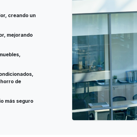
dor, creando un
ior, mejorando
muebles,
condicionados,
ahorro de
io más seguro